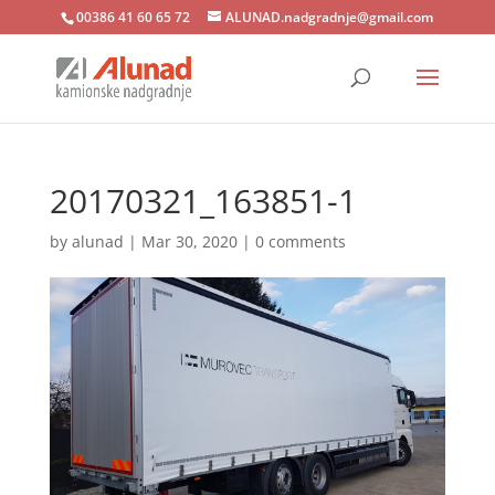
00386 41 60 65 72
ALUNAD.nadgradnje@gmail.com
20170321_163851-1
by
alunad
|
Mar 30, 2020
|
0 comments