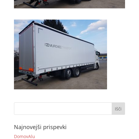
Najnovejši prispevki
DomovAlu