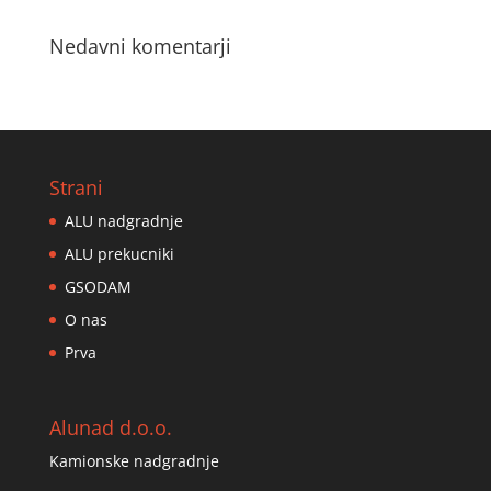
Nedavni komentarji
Strani
ALU nadgradnje
ALU prekucniki
GSODAM
O nas
Prva
Alunad d.o.o.
Kamionske nadgradnje