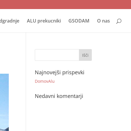
dgradnje
ALU prekucniki
GSODAM
O nas
Najnovejši prispevki
DomovAlu
Nedavni komentarji