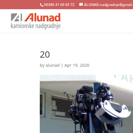
00386 41 60 65 72
ALUNAD.nadgradnje@gmail
20
by
alunad
|
Apr 19, 2020