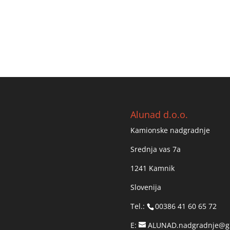
Alunad d.o.o.
Kamionske nadgradnje
Srednja vas 7a
1241 Kamnik
Slovenija
Tel.:
00386 41 60 65 72
E:
ALUNAD.nadgradnje@g