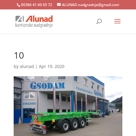
00386 41 60 65 72
ALUNAD.nadgradnje@gmail.com
10
by
alunad
|
Apr 19, 2020